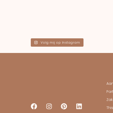
Volg mij op Instagram
Aa
Part
Zake
Thi