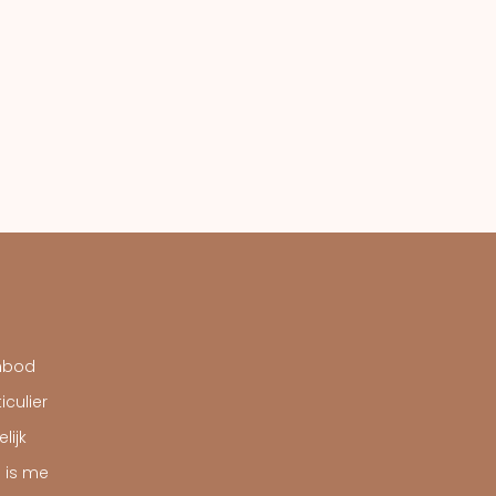
nbod
iculier
lijk
s is me