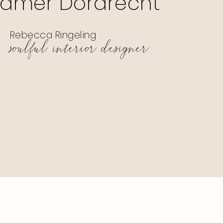
amer Dordrecht
Rebecca Ringeling
soulful interior designer