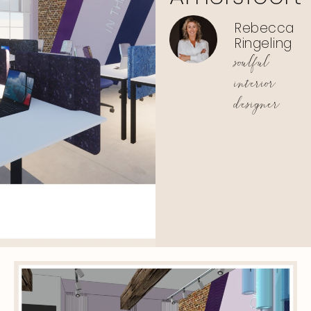
Rebecca
Ringeling
soulful
interior
designer