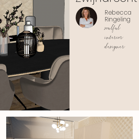
Rebecca
Ringeling
soulful
interior
designer